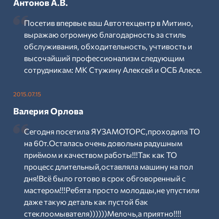
Антонов А.В.
Посетив впервые ваш Автотехцентр в Митино,
выражаю огромную благодарность за стиль
обслуживания, обходительность, учтивость и
высочайший профессионализм следующим
сотрудникам: МК Стужину Алексей и ОСБ Алесе.
2015.07.15
Валерия Орлова
Сегодня посетила ЯУЗАМОТОРС,проходила ТО
на 60т.Осталась очень довольна радушным
приёмом и качеством работы!!!Так как ТО
процесс длительный,оставляла машину на пол
дня!Всё было готово в срок обговоренный с
мастером!!!Ребята просто молодцы,не упустили
даже такую деталь как пустой бак
стеклоомывателя))))))Мелочь,а приятно!!!!