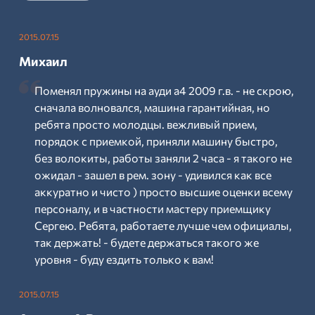
2015.07.15
Михаил
Поменял пружины на ауди а4 2009 г.в. - не скрою,
сначала волновался, машина гарантийная, но
ребята просто молодцы. вежливый прием,
порядок с приемкой, приняли машину быстро,
без волокиты, работы заняли 2 часа - я такого не
ожидал - зашел в рем. зону - удивился как все
аккуратно и чисто ) просто высшие оценки всему
персоналу, и в частности мастеру приемщику
Сергею. Ребята, работаете лучше чем официалы,
так держать! - будете держаться такого же
уровня - буду ездить только к вам!
2015.07.15