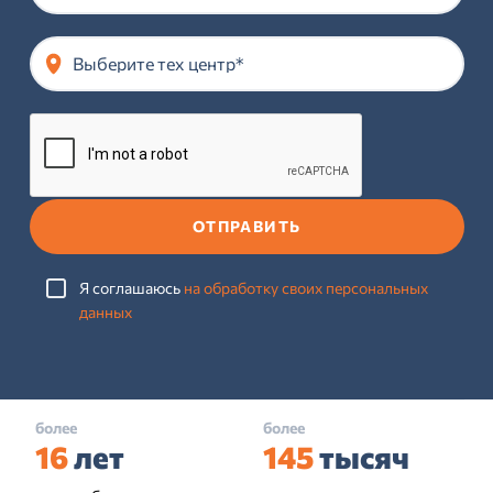
Выберите тех центр*
ОТПРАВИТЬ
Я соглашаюсь
на обработку своих персональных
данных
более
более
16
лет
145
тысяч