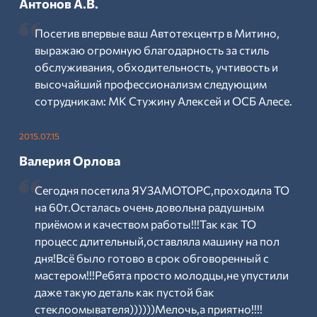
Антонов А.В.
Посетив впервые ваш Автотехцентр в Митино,
выражаю огромную благодарность за стиль
обслуживания, обходительность, учтивость и
высочайший профессионализм следующим
сотрудникам: МК Стужину Алексей и ОСБ Алесе.
2015.07.15
Валерия Орлова
Сегодня посетила ЯУЗАМОТОРС,проходила ТО
на 60т.Осталась очень довольна радушным
приёмом и качеством работы!!!Так как ТО
процесс длительный,оставляла машину на пол
дня!Всё было готово в срок обговоренный с
мастером!!!Ребята просто молодцы,не упустили
даже такую деталь как пустой бак
стеклоомывателя))))))Мелочь,а приятно!!!!