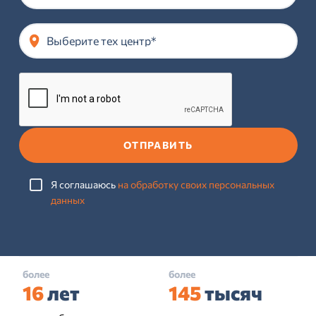
Выберите тех центр*
ОТПРАВИТЬ
Я соглашаюсь
на обработку своих персональных
данных
более
более
16
лет
145
тысяч