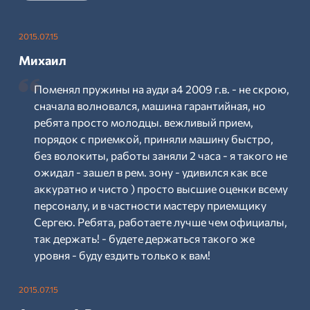
2015.07.15
Михаил
Поменял пружины на ауди а4 2009 г.в. - не скрою,
сначала волновался, машина гарантийная, но
ребята просто молодцы. вежливый прием,
порядок с приемкой, приняли машину быстро,
без волокиты, работы заняли 2 часа - я такого не
ожидал - зашел в рем. зону - удивился как все
аккуратно и чисто ) просто высшие оценки всему
персоналу, и в частности мастеру приемщику
Сергею. Ребята, работаете лучше чем официалы,
так держать! - будете держаться такого же
уровня - буду ездить только к вам!
2015.07.15